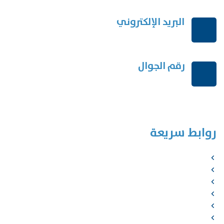
البريد الإلكتروني
order@mdrek.com
رقم الجوال
+966114541148
روابط سريعة
الرئيسية
من نحن
الخدمات
المؤلفون
الشركاء
المتجر