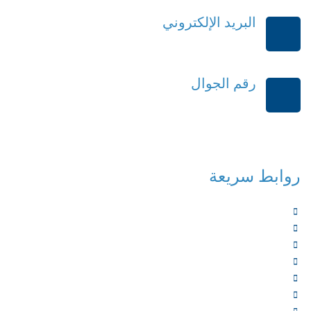
البريد الإلكتروني
order@mdrek.com
رقم الجوال
+966114541148
روابط سريعة
الرئيسية
من نحن
الخدمات
المؤلفون
الشركاء
المتجر
الأخبار