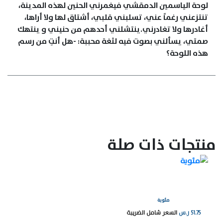
لوحة الياسمين الدمقشي فيغمرني الحنين لهذه المدينة،
تنتزعني رغماً عني، تسلبني قلبي، أشتاق لها ولا أراها،
أغادرها ولا تغادرني.ينتشلني أحدهم من حنيني و ينتهك
صمتي، يسألني بصوت فيه لثغة محببة: -هل أنتِ من رسم
هذه اللوحة؟
منتجات ذات صلة
مئوية
51.75
ر.س
السعر شامل الضريبة