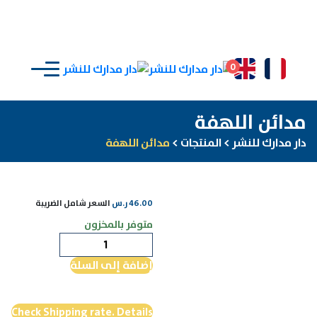
0
مدائن اللهفة
دار مدارك للنشر
>
المنتجات
>
مدائن اللهفة
46.00
ر.س
السعر شامل الضريبة
متوفر بالمخزون
كمية
مدائن
إضافة إلى السلة
اللهفة
Check Shipping rate. Details