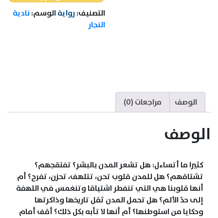
التصنيف:
رواية
الوسم:
نادية
النجار
الوصف
مراجعات (0)
الوصف
كثيرا ما أتساءل: هل تشعر المدن بالبشر؟ تفتقجهم؟
تشتاقهم؟ هل للمدن قلوب تحن، تتلهف، تحزن، تفرح؟ أم
أنها قلوبنا هي التي تنفطر اشتياقا وتنغمس في اللهفة
إلى حدّ الألم؟ هل تحمل المدن ثقل تاريخها وذاكرتها
وحكايا من استوطنها؟ أم أنها لا تأبه بكل ذلك؟ أقف أمام