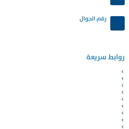
order@mdrek.com
رقم الجوال
+966114541148
روابط سريعة
الرئيسية
من نحن
الخدمات
المؤلفون
الشركاء
المتجر
الأخبار
المقالات
اتصل بنا