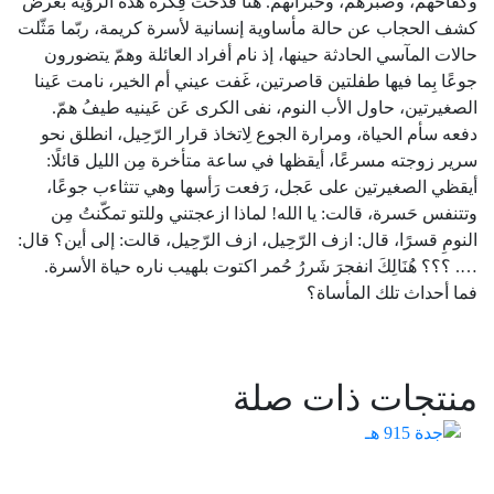
وكفاحهم، وصبرهم، وخبراتهم. هُنًا قُدحَت فِكرة هذه الرؤية بغرض
كشف الحجاب عن حالة مأساوية إنسانية لأسرة كريمة، ربّما مَثّلت
حالات المآسي الحادثة حينها، إذ نام أفراد العائلة وهمّ يتضورون
جوعًا بِما فيها طفلتين قاصرتين، غَفت عيني أم الخير، نامت عَينا
الصغيرتين، حاول الأب النوم، نفى الكرى عَن عَينيه طيفُ همّ.
دفعه سأم الحياة، ومرارة الجوع لِاتخاذ قرار الرّحِيل، انطلق نحو
سرير زوجته مسرعًا، أيقظها في ساعة متأخرة مِن الليل قائلًا:
أيقظي الصغيرتين على عَجل، رَفعت رَأسها وهي تتثاءب جوعًا،
وتتنفس حَسرة، قالت: يا الله! لماذا ازعجتني وللتو تمكّنتُ مِن
النومِ قسرًا، قال: ازف الرّحِيل، ازف الرّحِيل، قالت: إلى أين؟ قال:
…. ؟؟؟ هُنَالِكَ انفجرَ شَررُ حُمر اكتوت بلهيب ناره حياة الأسرة.
فما أحداث تلك المأساة؟
منتجات ذات صلة