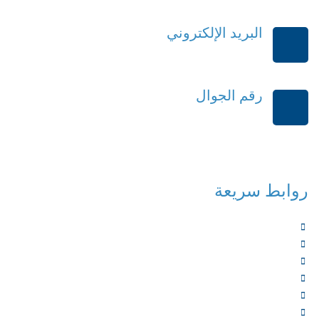
البريد الإلكتروني
order@mdrek.com
رقم الجوال
+966114541148
روابط سريعة
الرئيسية
من نحن
الخدمات
المؤلفون
الشركاء
المتجر