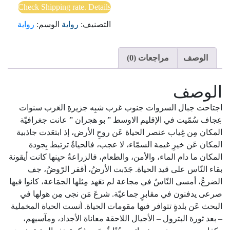
Check Shipping rate. Details
التصنيف:
رواية
الوسم:
رواية
الوصف
مراجعات (0)
الوصف
اجتاحت جبال السروات جنوب غرب شبِه جزيرةِ العَرب سنوات
عِجاف سُمّيت في الإقليم الاوسط ” بو هجران ” عانت جغرافيّة
المكان مِن غِياب عنصر الحياة عَن روحِ الأرض، إذ ابتعَدت جاذبية
المكان عَن خيرِ غيمة السمّاء، لا عجب، فالحياةُ ترتبط بِجودة
المكان ما دام الماء، والأمن، والطعام، فالزراعةُ حيِنها كانت أيقونة
بقاء النّاس على قيد الحياة. جَدَبت الأرضُ، أقفر الرّوضُ، جف
الضرعُ، أمسى النّاسُ في مجاعة لم تعَهد مِثلها الجمَاعة، كانوا فيها
صرعى يدفنون في مقابرٍ جماعيّة. شرعَ مَن نجى مِن هولها في
البحث عَن بلدةٍ تتوافر فيها مقومات الحياة. أنست الحياة المخملية
– بعد ثورة البترول – الأجيال اللاحقة معاناة الأجداد، ومآسيهم،