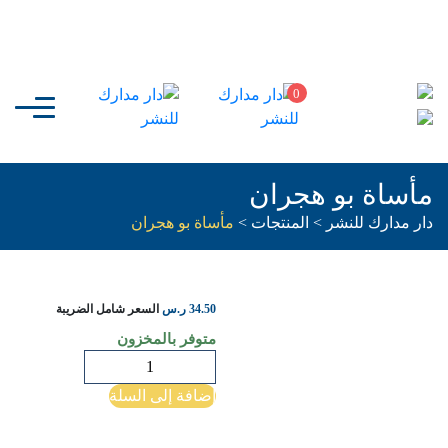
0
مأساة بو هجران
دار مدارك للنشر
>
المنتجات
>
مأساة بو هجران
34.50
ر.س
السعر شامل الضريبة
متوفر بالمخزون
كمية
مأساة
إضافة إلى السلة
بو
هجران