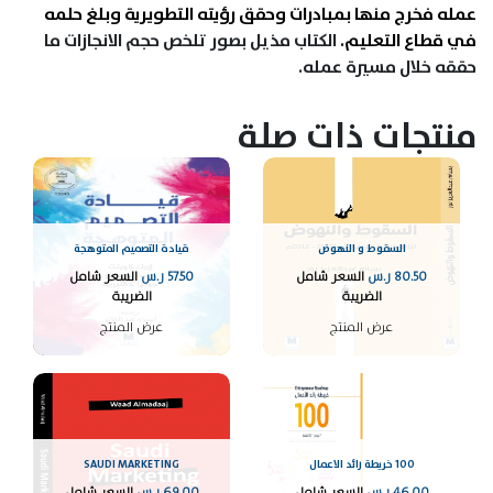
عمله فخرج منها بمبادرات وحقق رؤيته التطويرية وبلغ حلمه
في قطاع التعليم.
الكتاب مذيل بصور تلخص حجم الانجازات ما
حققه خلال مسيرة عمله.
منتجات ذات صلة
السقوط و النهوض
قيادة التصميم المتوهجة
80.50
ر.س
السعر شامل
57.50
ر.س
السعر شامل
الضريبة
الضريبة
عرض المنتج
عرض المنتج
100 خريطة رائد الاعمال
SAUDI MARKETING
46.00
ر.س
السعر شامل
69.00
ر.س
السعر شامل