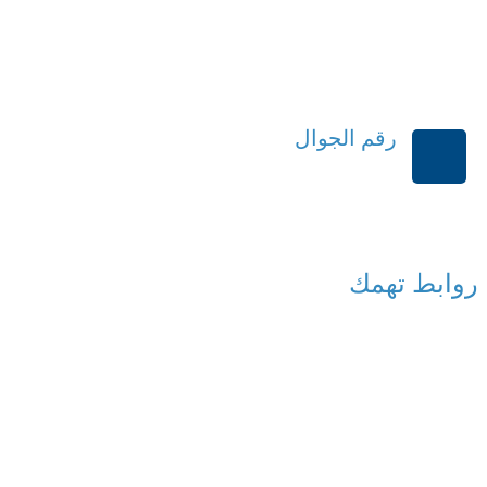
رقم الجوال
+966114541148
روابط تهمك