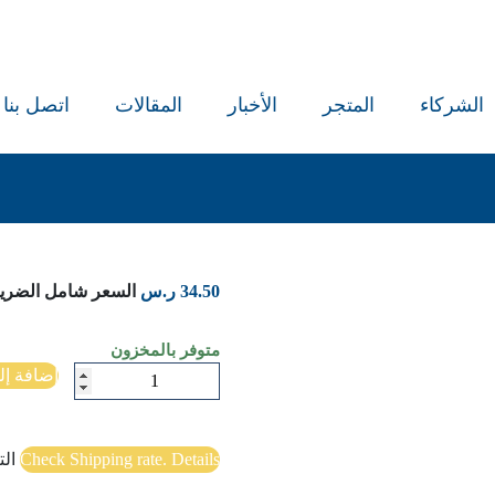
الشركاء
المتجر
الأخبار
المقالات
اتصل بنا
34.50
ر.س
السعر شامل الضريب
متوفر بالمخزون
كمية
إضافة إل
سوريا
شرعنة
الجريمة
Check Shipping rate. Details
ال