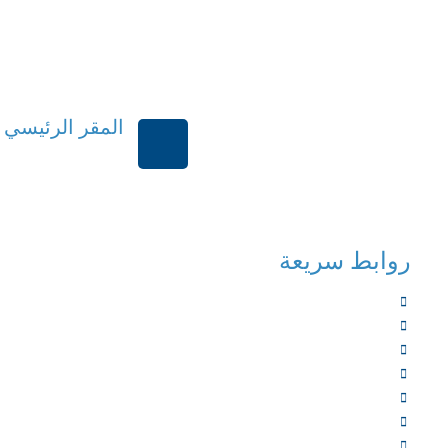
المقر الرئيسي
الرياض-المملكة العر
روابط سريعة
الرئيسية
من نحن
الخدمات
المؤلفون
الشركاء
المتجر
الأخبار