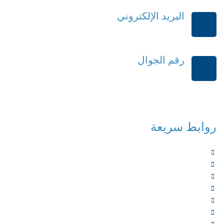
البريد الإلكتروني
order@mdrek.com
رقم الجوال
+966114541148
روابط سريعة
الرئيسية
من نحن
الخدمات
المؤلفون
الشركاء
المتجر
الأخبار