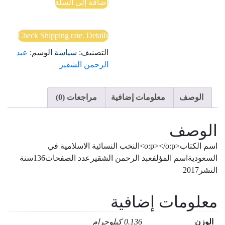
إضافة إلى السلة
النسائية
الإسلامية
في
Check Shipping rate. Details
السعودية
التصنيف:
سياسة
الوسم:
عبد
الرحمن الشقير
الوصف
معلومات إضافية
مراجعات (0)
الوصف
اسم الكتاب<o:p></o:p>النخب النسائية الاسلامية في
السعوديةاسم المؤلفعبد الرحمن الشقيرعدد الصفحات136سنة
النشر2017
معلومات إضافية
الوزن
0.136 كيلوجرام