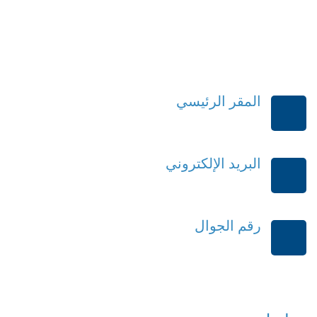
المقر الرئيسي
الرياض-المملكة العربية السعودية
البريد الإلكتروني
order@mdrek.com
رقم الجوال
+966114541148