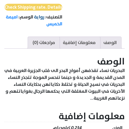
Check Shipping rate. Details
التصنيف:
رواية
الوسم:
اميمة
الخميس
الوصف
معلومات إضافية
مراجعات (0)
الوصف
البحريات نساء تقذفهن أمواج البحر الى قلب الجزيرة العربية في
المدن القديمة و الجديدة و حينما تنحسر الموجة تتجذر النساء
البحريات في نسيج الحياة و تختلط حكاياتهن بحكايات النساء
الأخريات في البيوت المغلقة التي يحكمها الرجال بغواياتتهم و
نزعاتهم الغريبة…
معلومات إضافية
الوزن
0.234 كيلوجرام