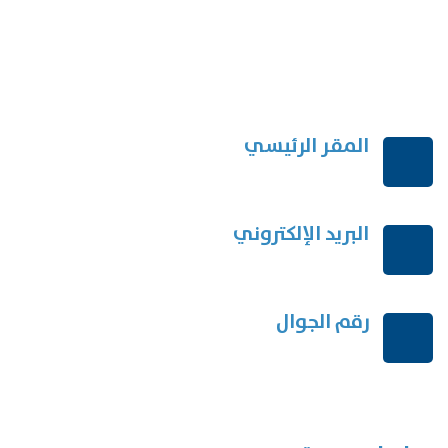
المقر الرئيسي
الرياض-المملكة العربية السعودية
البريد الإلكتروني
order@mdrek.com
رقم الجوال
+966114541148