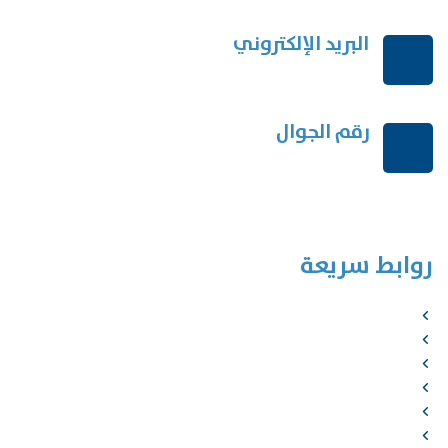
البريد الإلكتروني
order@mdrek.com
رقم الجوال
+966114541148
روابط سريعة
الرئيسية
من نحن
الخدمات
المؤلفون
الشركاء
المتجر