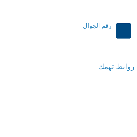
رقم الجوال
+966114541148
روابط تهمك