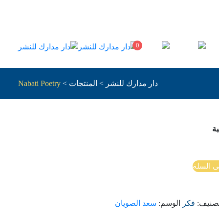
0
دار مدارك للنشر
>
المنتجات
>
Nabati Poetry
ة
ى السلة
تصنيف:
فكر
الوسم:
سعد الصويان