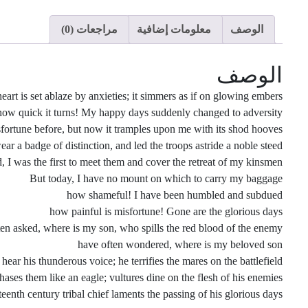
الوصف
معلومات إضافية
مراجعات (0)
الوصف
eart is set ablaze by anxieties; it simmers as if on glowing embers
 how quick it turns! My happy days suddenly changed to adversity
sfortune before, but now it tramples upon me with its shod hooves
ear a badge of distinction, and led the troops astride a noble steed
I was the first to meet them and cover the retreat of my kinsmen
But today, I have no mount on which to carry my baggage
how shameful! I have been humbled and subdued
how painful is misfortune! Gone are the glorious days
ten asked, where is my son, who spills the red blood of the enemy
have often wondered, where is my beloved son
ar his thunderous voice; he terrifies the mares on the battlefield
hases them like an eagle; vultures dine on the flesh of his enemies
eenth century tribal chief laments the passing of his glorious days