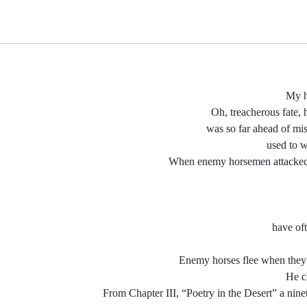
My h
Oh, treacherous fate,
was so far ahead of mi
used to w
When enemy horsemen attacked, 
have of
Enemy horses flee when they he
He c
From Chapter III, “Poetry in the Desert” a ninet