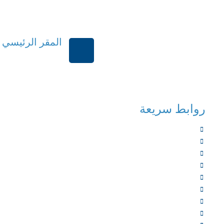
المقر الرئيسي
الرياض-المملكة العر
روابط سريعة
الرئيسية
من نحن
الخدمات
المؤلفون
الشركاء
المتجر
الأخبار
المقالات