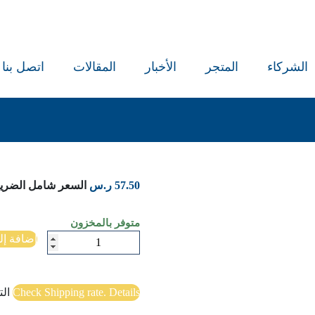
الشركاء
المتجر
الأخبار
المقالات
اتصل بنا
57.50
ر.س
السعر شامل الضريب
متوفر بالمخزون
كمية
إضافة إل
Nabati
Poetry
Check Shipping rate. Details
ال