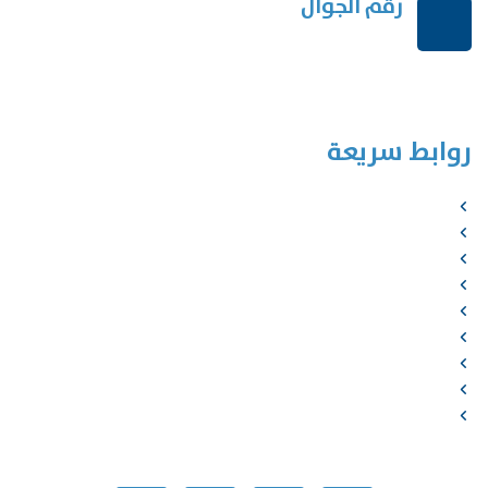
رقم الجوال
+966114541148
روابط سريعة
الرئيسية
من نحن
الخدمات
المؤلفون
الشركاء
المتجر
الأخبار
المقالات
اتصل بنا