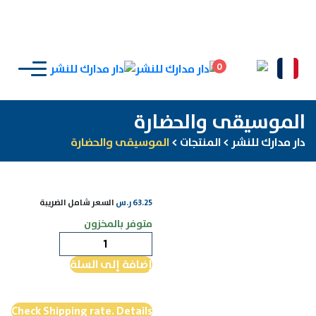
0
الموسيقى والحضارة
دار مدارك للنشر
>
المنتجات
>
الموسيقى والحضارة
63.25
ر.س
السعر شامل الضريبة
متوفر بالمخزون
كمية
الموسيقى
إضافة إلى السلة
والحضارة
Check Shipping rate. Details