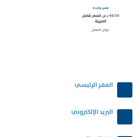
نفس واحدة
46.00
ر.س
السعر شامل
الضريبة
عرض المنتج
المقر الرئيسي
الرياض-المملكة العربية السعودية
البريد الإلكتروني
order@mdrek.com