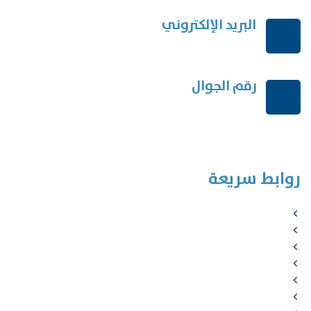
البريد الإلكتروني
order@mdrek.com
رقم الجوال
+966114541148
روابط سريعة
الرئيسية
من نحن
الخدمات
المؤلفون
الشركاء
المتجر