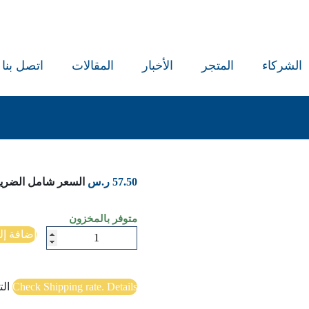
الشركاء
المتجر
الأخبار
المقالات
اتصل بنا
57.50
ر.س
السعر شامل الضريب
متوفر بالمخزون
كمية
إضافة إل
بعثة
بدوي
贝
Check Shipping rate. Details
ال
都