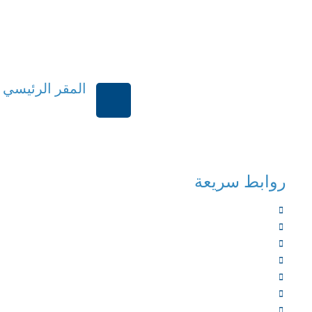
المقر الرئيسي
الرياض-المملكة العر
روابط سريعة
الرئيسية
من نحن
الخدمات
المؤلفون
الشركاء
المتجر
الأخبار