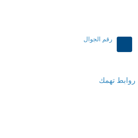
رقم الجوال
+966114541148
روابط تهمك