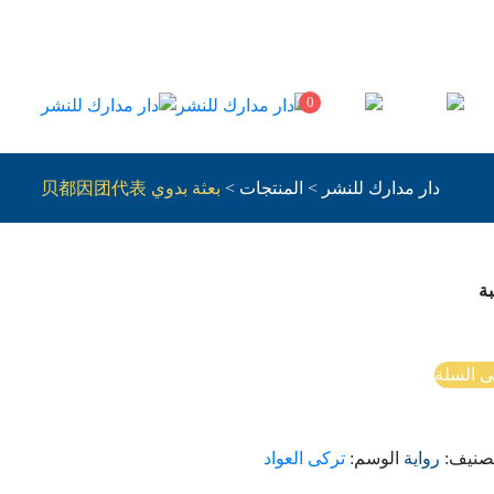
0
دار مدارك للنشر
>
المنتجات
>
بعثة بدوي 贝都因团代表
ة
ى السلة
تصنيف:
رواية
الوسم:
تركى العواد