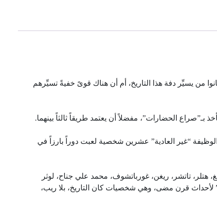
 من يسيِّر دفة هذا التاريخ، أم أن هناك قوىً خفيةً تسيِّرهم
ذ بـ”صراع الحضارات”، مفضلاً أن يعتمد طريقاً ثالثاً بينهما.
وظيفة “غير العادية” عشرين شخصية لعبت دوراً بارزاً في
نغ، هتلر، تاتشر، ريغن، غورباتشوف، محمد علي جناح، لوثر
عية” لأحداث قرن مضى، وهي شخصيات كان التاريخ، بلا ريب،