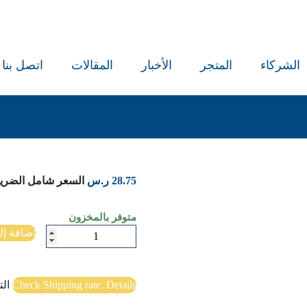
الشركاء
المتجر
الأخبار
المقالات
اتصل بنا
28.75
ر.س
السعر شامل الضريب
متوفر بالمخزون
كمية
إضافة إل
ويبقى
التاريخ
مفتوحا
Check Shipping rate. Details
ال