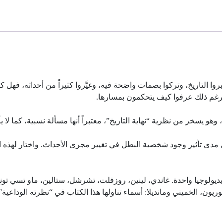
التاريخ، وتركوا بصمات واضحة فيه، وغيَّروا كثيراً من أحداثه، فهل كانوا
برغم ذلك عرفوا كيف يتحكمون بمسارها.
هو يسخر من نظرية “نهاية التاريخ”، معتبراً أنها مسألة نسبية، كما لا يأخ
دى تأثير وجود شخصية البطل في تغيير مجرى الأحداث. واختار لهذه ال
أيديولوجيا واحدة. غاندي، لينين، روزفلت، تشرشل، ستالين، ماو تسي تو
 غوريون، الخميني ومانديلا: أسماء تناولها هذا الكتاب في “نظرته الودا