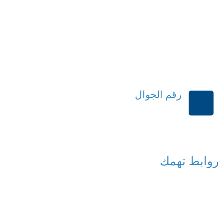
رقم الجوال
+966114541148
روابط تهمك