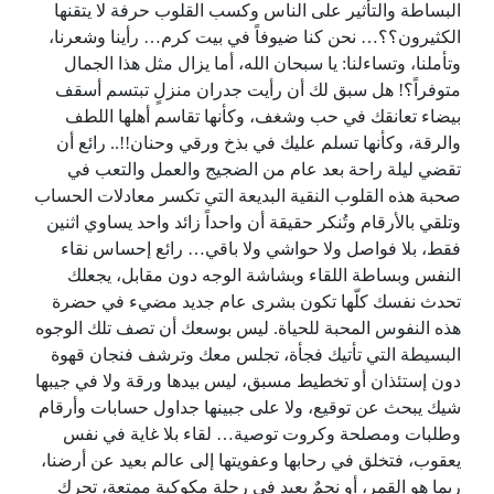
البساطة والتأثير على الناس وكسب القلوب حرفة لا يتقنها
الكثيرون؟؟… نحن كنا ضيوفاً في بيت كرم… رأينا وشعرنا،
وتأملنا، وتساءلنا: يا سبحان الله، أما يزال مثل هذا الجمال
متوفراً؟! هل سبق لك أن رأيت جدران منزلٍ تبتسم أسقف
بيضاء تعانقك في حب وشغف، وكأنها تقاسم أهلها اللطف
والرقة، وكأنها تسلم عليك في بذخ ورقي وحنان!!.. رائع أن
تقضي ليلة راحة بعد عام من الضجيج والعمل والتعب في
صحبة هذه القلوب النقية البديعة التي تكسر معادلات الحساب
وتلقي بالأرقام وتُنكر حقيقة أن واحداً زائد واحد يساوي اثنين
فقط، بلا فواصل ولا حواشي ولا باقي… رائع إحساس نقاء
النفس وبساطة اللقاء وبشاشة الوجه دون مقابل، يجعلك
تحدث نفسك كلّها تكون بشرى عام جديد مضيء في حضرة
هذه النفوس المحبة للحياة. ليس بوسعك أن تصف تلك الوجوه
البسيطة التي تأتيك فجأة، تجلس معك وترشف فنجان قهوة
دون إستئذان أو تخطيط مسبق، ليس بيدها ورقة ولا في جيبها
شيك يبحث عن توقيع، ولا على جبينها جداول حسابات وأرقام
وطلبات ومصلحة وكروت توصية… لقاء بلا غاية في نفس
يعقوب، فتخلق في رحابها وعفويتها إلى عالم بعيد عن أرضنا،
ربما هو القمر، أو نجمٌ بعيد في رحلة مكوكية ممتعة، تحرك