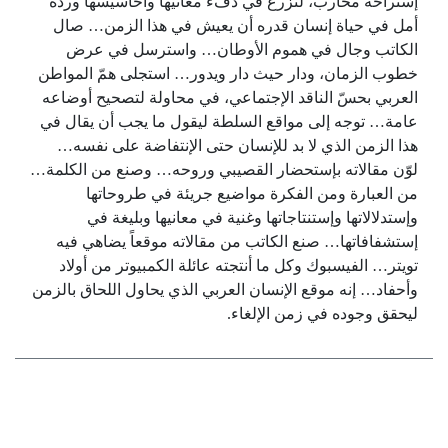
إستراحة محارب، لتزرع في دفء معانيها وأحاسيسها وردة
أمل في حياة إنسان قدره أن يعيش في هذا الزمن… صال
الكاتب وجال في هموم الأوطان… واسترسل في عرض
خطوب الزمان، ودار حيث دار ويدور… استجلى همّ المواطن
العربي بحسّ الناقد الإجتماعي، في محاولة لتصحيح أوضاعه
عامة… توجه إلى مواقع السلطة ليقول ما يجب أن يقال في
هذا الزمن الذي لا بد للإنسان حتى الإنتفاضة على نفسه…
لوّن مقالاته بإستحضار القصيبي وروحه… وصنع من الكلمة…
من العبارة ومن الفكرة مواضيع جريئة في طروحاتها
وإستدلالاتها وإستنتاجاتها وغنية في معانيها وبليغة في
إستشفافاتها… صنع الكاتب من مقالاته موقعاً يضاهي فيه
تويتر… الفيسبوك وكل ما أنتجته عائلة الكمبيوتر من أولاد
وأحفاد… إنه موقع الإنسان العربي الذي يحاول اللحاق بالزمن
ليحقق وجوده في زمن الإلغاء.