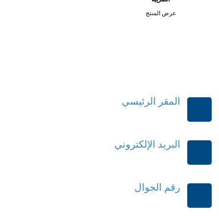
عرض المنتج
المقر الرئيسي
الرياض-المملكة العربية السعودية
البريد الإلكتروني
order@mdrek.com
رقم الجوال
+966114541148