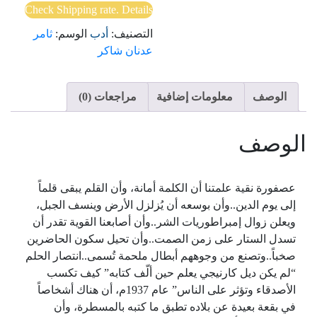
Check Shipping rate. Details
التصنيف:
أدب
الوسم:
ثامر
عدنان شاكر
الوصف
معلومات إضافية
مراجعات (0)
الوصف
عصفورة نقية علمتنا أن الكلمة أمانة، وأن القلم يبقى قلماً
إلى يوم الدين..وأن بوسعه أن يُزلزل الأرض وينسف الجبل،
ويعلن زوال إمبراطوريات الشر..وأن أصابعنا القوية تقدر أن
تسدل الستار على زمن الصمت..وأن تحيل سكون الحاضرين
صخباً..وتصنع من وجوههم أبطال ملحمة تُسمى..انتصار الحلم
“لم يكن ديل كارنيجي يعلم حين ألّف كتابه” كيف تكسب
الأصدقاء وتؤثر على الناس” عام 1937م، أن هناك أشخاصاً
في بقعة بعيدة عن بلاده تطبق ما كتبه بالمسطرة، وأن