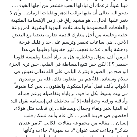
فينا شيئاً، ترغمك أن تبادلها الحب فتشعر من أجلها الخوف…
تدعو الله تعالى أن يقيها نوائب الدهر وتقلبات الزمان… وأن لا
يغير عليها الحال… هو مشهد راقٍ في زمن الإبتسامة الملتهبة
والعلاقات المحسومة والمفاعلات النووية البشرية المزروعة
خفية وخلسة من أجل معارك قادمة ضارية بعضنا مع البعض
الآخر… هي ساعات تحضر وترسم على جدار قلبك فرحة
ودهشة وألف علامة تعجب، تثير حفاوتها وطيبها في هذا
الزمن ألف سؤال وخاطرة، هل ما تراه أعيننا وتلمسه قلوبنا
حقيقي؟!!! لكن حين تتبع البساطة في القلب، حين ترى الجزء
الواضح من الصورة وتترك الباقي على الله تعالى تعيش في
سلام وسعادة، قلةٌ هم من يفعلون ذلك، قلة من يوصدون
الأبواب بألف قفل أمام الشكوك والظنون… نحن كنا ضيوفاً
في بيت بسيط بكل ما فيه، بزواياه وتفاصيله ورغم جماله
وأناقته ورقية وحنوّ أهله إلا أنه يخاطبك في إبتسامة تقول لك:
له الدنيا بخير ونقاء وجمال وبساطة… إن قابلت مثل هؤلاء،
احفظهم في خزينة العمر… كل عام وأنت تسكن قلب
إنسان… مقالة من مجموعة مقالات الكاتب “ثامر عدنان
شاكر” وجاءت تحت عنوان “ذات سهرة”، جاءت وكأنها