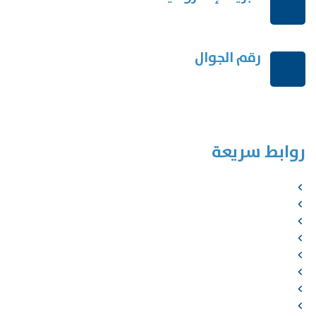
order@mdrek.com
رقم الجوال
+966114541148
روابط سريعة
الرئيسية
من نحن
الخدمات
المؤلفون
الشركاء
المتجر
الأخبار
المقالات