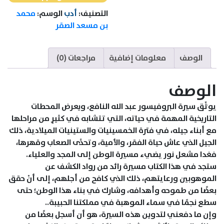
الموهبة
التصنيف:
أدب
الوسم:
محمد
بن مسعد الصقر
الوصف
معلومات إضافية
مراجعات (0)
الوصف
يوثِّق سيرة البروفيسور عبد الله النافع، ويعرض المحطات
التاريخية المهمة في حياته، التي تتشابه في كثيرٍ من مراحلها
مع أبناء جيله، في فترة الخمسينيات والستينيات الميلادية، ذلك
الجيل الذي عاش حياة الفقر، والأمية، وتحدَّى الصعاب وقهرها،
فغدا مشعل نور يضيء مسيرة الوطن إلى المجد والعلياء.
ستجد في هذا الكتاب مسيرة رائد من رواد الكشف عن
الموهوبين ورعايتهم، ذلك الذي كافح من أجلهم، إلى أنْ حقق
بعضًا من طموحه وأهدافه، وشارك في بناء هذا الوطن؛ حتى
سطع نجمًا في سماء الموهبة في مملكتنا الحبيبة..
وإن ما دفعني لتدوين هذه السيرة، هو أن أسجل بعضًا من