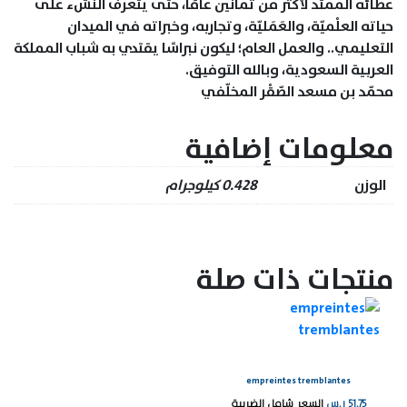
عطائه الممتد لأكثر من ثمانين عامًا، حتى يتعرف النشء على
حياته العلْميّة، والعَمَليّة، وتجاربه، وخبراته في الميدان
التعليمي.. والعمل العام؛ ليكون نبراسًا يقتدي به شباب المملكة
العربية السعودية، وبالله التوفيق.
محمّد بن مسعد الصّقْر المخلّفي
معلومات إضافية
الوزن
0.428 كيلوجرام
منتجات ذات صلة
empreintes tremblantes
51.75
ر.س
السعر شامل الضريبة