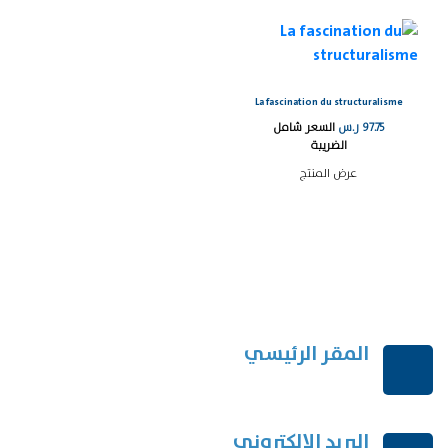
La fascination du structuralisme
97.75
ر.س
السعر شامل
الضريبة
عرض المنتج
المقر الرئيسي
الرياض-المملكة العربية السعودية
البريد الإلكتروني