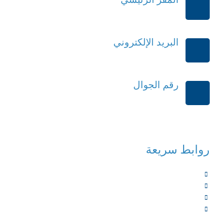
الرياض-المملكة العربية السعودية
البريد الإلكتروني
order@mdrek.com
رقم الجوال
+966114541148
روابط سريعة
الرئيسية
من نحن
الخدمات
المؤلفون