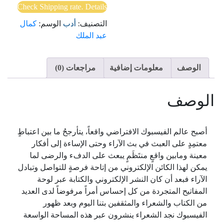
الفيس
Check Shipping rate. Details
بوك
التصنيف:
أدب
الوسم:
كمال
عبد الملك
الوصف
معلومات إضافية
مراجعات (0)
الوصف
أصبح عالم الفيسبوك الافتراضي واقعاً، يتأرجحُ ما بين اعتباطٍ
معتمِدٍ على العبث في بث الآراء وحتى الإساءة إلى أفكار
معينة ومابين واقعٍ منتَظَمٍ يبعث على الدفء والرضى لما
يمكن لهذا الكائن الإلكتروني من إتاحة فرصةٍ للتواصل وتبادل
الآراء فبعد أن كان النشر الإلكتروني والكتابة عبر لوحة
المفاتيح المتجردة من كل إحساس أمراً مرفوضاً لدى العديد
من الكتاب والشعراء والمثقفين بتنا اليوم وبعد ظهور
الفيسبوك نجد الشعراء ينشرون عبر هذه المساحة الواسعة