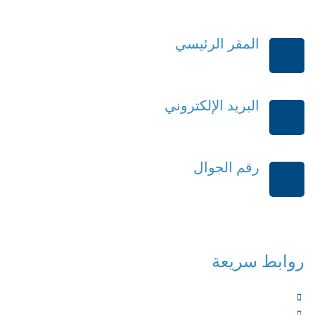
المقر الرئيسي
الرياض-المملكة العربية السعودية
البريد الإلكتروني
order@mdrek.com
رقم الجوال
+966114541148
روابط سريعة
الرئيسية
من نحن