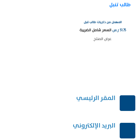
المهمل من ذكريات طالب تنبل
51.75
ر.س
السعر شامل الضريبة
عرض المنتج
المقر الرئيسي
الرياض-المملكة العربية السعودية
البريد الإلكتروني
order@mdrek.com