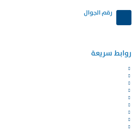
رقم الجوال
+966114541148
روابط سريعة
الرئيسية
من نحن
الخدمات
المؤلفون
الشركاء
المتجر
الأخبار
المقالات
اتصل بنا