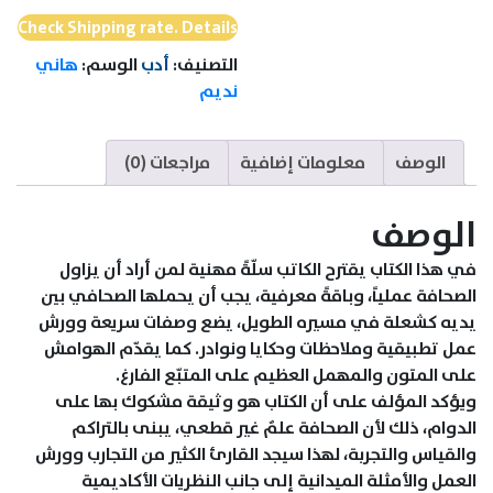
Check Shipping rate. Details
التصنيف:
أدب
الوسم:
هاني
نديم
الوصف
معلومات إضافية
مراجعات (0)
الوصف
في هذا الكتاب يقترح الكاتب سلّةً مهنية لمن أراد أن يزاول
الصحافة عملياً، وباقةً معرفية، يجب أن يحملها الصحافي بين
يديه كشعلة في مسيره الطويل، يضع وصفات سريعة وورش
عمل تطبيقية وملاحظات وحكايا ونوادر. كما يقدّم الهوامش
على المتون والمهمل العظيم على المتبّع الفارغ.
ويؤكد المؤلف على أن الكتاب هو وثيقة مشكوك بها على
الدوام، ذلك لأن الصحافة علمٌ غير قطعي، يبنى بالتراكم
والقياس والتجربة، لهذا سيجد القارئ الكثير من التجارب وورش
العمل والأمثلة الميدانية إلى جانب النظريات الأكاديمية