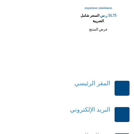
empreintes tremblantes
51.75
ر.س
السعر شامل
الضريبة
عرض المنتج
المقر الرئيسي
الرياض-المملكة العربية السعودية
البريد الإلكتروني
order@mdrek.com