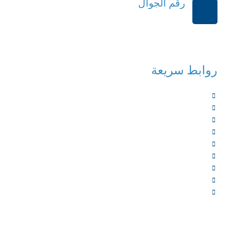
رقم الجوال
+966114541148
روابط سريعة
الرئيسية
من نحن
الخدمات
المؤلفون
الشركاء
المتجر
الأخبار
المقالات
اتصل بنا