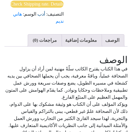
Check Shipping rate. Details
التصنيف:
أدب
الوسم:
هاني
نديم
الوصف
معلومات إضافية
مراجعات (0)
الوصف
في هذا الكتاب يقترح الكاتب سلّةً مهنية لمن أراد أن يزاول
الصحافة عملياً، وباقةً معرفية، يجب أن يحملها الصحافي بين يديه
كشعلة في مسيره الطويل، يضع وصفات سريعة وورش عمل
تطبيقية وملاحظات وحكايا ونوادر. كما يقدّم الهوامش على المتون
والمهمل العظيم على المتبّع الفارغ.
ويؤكد المؤلف على أن الكتاب هو وثيقة مشكوك بها على الدوام،
ذلك لأن الصحافة علمٌ غير قطعي، يبنى بالتراكم والقياس
والتجربة، لهذا سيجد القارئ الكثير من التجارب وورش العمل
والأمثلة الميدانية إلى جانب النظريات الأكاديمية المتعارف عليها.