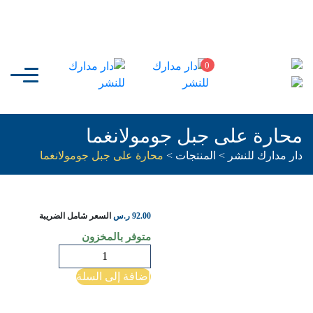
0
محارة على جبل جومولانغما
دار مدارك للنشر
>
المنتجات
>
محارة على جبل جومولانغما
92.00
ر.س
السعر شامل الضريبة
متوفر بالمخزون
كمية
محارة
إضافة إلى السلة
على
جبل