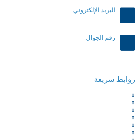
البريد الإلكتروني
order@mdrek.com
رقم الجوال
+966114541148
روابط سريعة
الرئيسية
من نحن
الخدمات
المؤلفون
الشركاء
المتجر
الأخبار