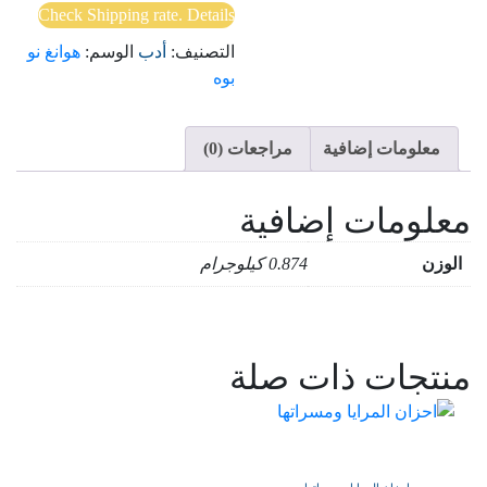
جومولانغما
Check Shipping rate. Details
التصنيف:
أدب
الوسم:
هوانغ نو
بوه
معلومات إضافية
مراجعات (0)
معلومات إضافية
الوزن
0.874 كيلوجرام
منتجات ذات صلة