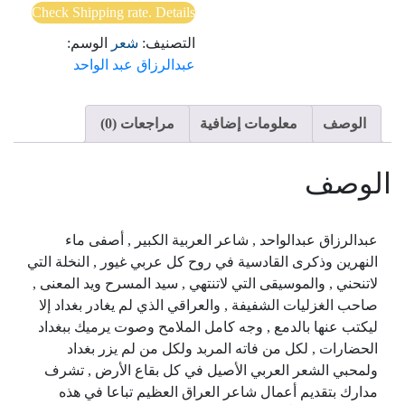
شهرزاد
Check Shipping rate. Details
التصنيف:
شعر
الوسم:
عبدالرزاق عبد الواحد
الوصف
معلومات إضافية
مراجعات (0)
الوصف
عبدالرزاق عبدالواحد , شاعر العربية الكبير , أصفى ماء
النهرين وذكرى القادسية في روح كل عربي غيور , النخلة التي
لاتنحني , والموسيقى التي لاتنتهي , سيد المسرح ويد المعنى ,
صاحب الغزليات الشفيفة , والعراقي الذي لم يغادر بغداد إلا
ليكتب عنها بالدمع , وجه كامل الملامح وصوت يرميك ببغداد
الحضارات , لكل من فاته المربد ولكل من لم يزر بغداد
ولمحبي الشعر العربي الأصيل في كل بقاع الأرض , تشرف
مدارك بتقديم أعمال شاعر العراق العظيم تباعا في هذه