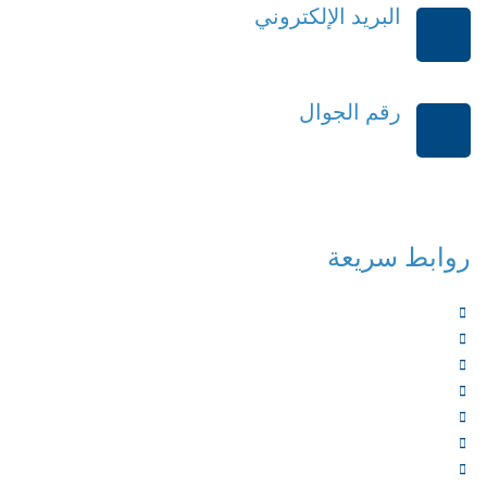
البريد الإلكتروني
order@mdrek.com
رقم الجوال
+966114541148
روابط سريعة
الرئيسية
من نحن
الخدمات
المؤلفون
الشركاء
المتجر
الأخبار