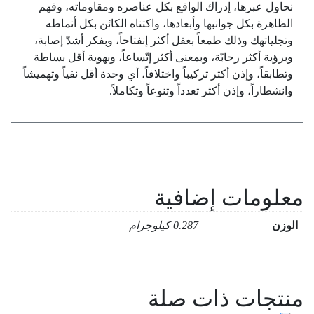
نحاول عبرها، إدراك الواقع بكل عناصره ومقاوماته، وفهم
الظاهرة بكل جوانبها وأبعادها، واكتناه الكائن بكل أنماطه
وتجلياتهك وذلك طمعاً بعقل أكثر إنفتاحاً، وبفكر أشدّ إصابة،
وبرؤية أكثر رحابّة، وبمعنى أكثر إتّساعاً، وبهوية أقل بساطة
وتطابقاً، وإذن أكثر تركيباً واختلافاً، أي وحدة أقل نفياً وتهميشاً
وانشطاراً، وإذن أكثر تعدداً وتنوعاً وتكاملاً.
معلومات إضافية
الوزن
0.287 كيلوجرام
منتجات ذات صلة