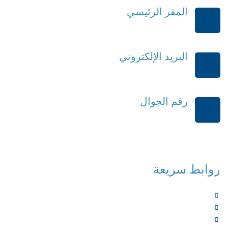
المقر الرئيسي
الرياض-المملكة العربية السعودية
البريد الإلكتروني
order@mdrek.com
رقم الجوال
+966114541148
روابط سريعة
الرئيسية
من نحن
الخدمات