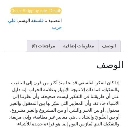
فصول
في
Check Shipping rate. Details
نقد
التصنيف:
فلسفة
الوسم:
علي
الإنسان
حرب
الوصف
معلومات إضافية
مراجعات (0)
الوصف
إذا كان الفكر الفلسفي قد نحا منذ أكثر من قرن إلى التنقيب
والتفكيك، فما ذلك إلا نتيجة الإنهيار وعلامة الخراب. إنه دليل
على أن طريقتنا في التفكير ليست صحيحة، وأن نظرتنا إلى
الأشياء خادعة، وأن المعايير التي نميّز بها بين المعقول والغير
معقول، أو بين الخير والشر، أو بين المشروع والغير مشروع،
أو بين السَّويّ والشاذ…. هي معايير غير مطابقة، وإذن مزيفة.
والتفكيك الذي يُمارَس اليوم إنما هو قراءة جديدة للأشياء،