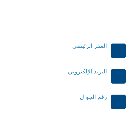
المقر الرئيسي
الرياض-المملكة العربية السعودية
البريد الإلكتروني
order@mdrek.com
رقم الجوال
+966114541148