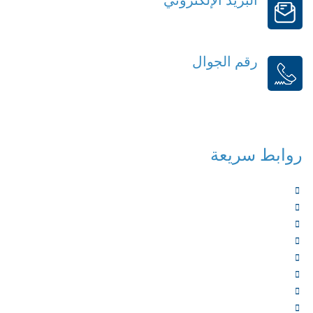
order@mdrek.com
رقم الجوال
+966114541148
روابط سريعة
الرئيسية
من نحن
الخدمات
المؤلفون
الشركاء
المتجر
الأخبار
المقالات