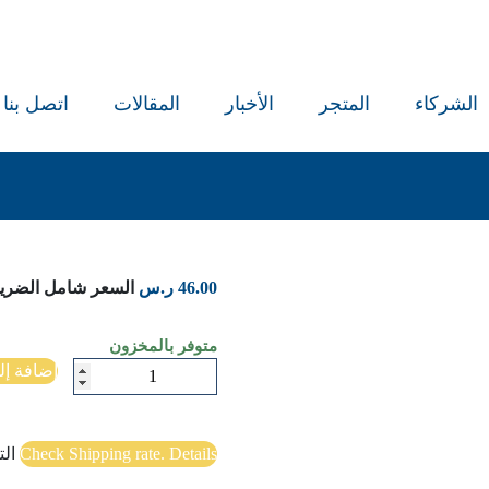
الشركاء
المتجر
الأخبار
المقالات
اتصل بنا
46.00
ر.س
السعر شامل الضريب
متوفر بالمخزون
كمية
إضافة إل
فن
العمارة
Check Shipping rate. Details
ال