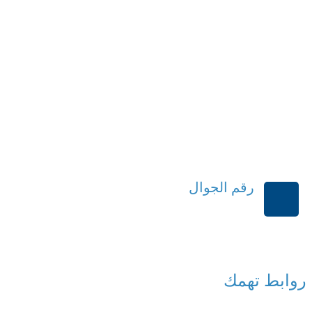
رقم الجوال
+966114541148
روابط تهمك