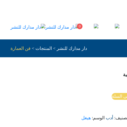
0
دار مدارك للنشر
>
المنتجات
>
فن العمارة
ة
ى السلة
تصنيف:
أدب
الوسم:
هيغل