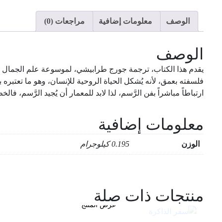
الوصف
معلومات إضافية
مراجعات (0)
الوصف
يقدم هذا الكتاب، ترجمة جورج طرابيشي، لموسوعة علم الجمال الهيغل
فلسفته بعمق، لأنه يُشكل الحياة الروحية للإنسان، وهو ما تعتبره 
ارتباطاً مباشراً بفن الرَّسم، لذا لابد للمعمار أن يُجيد الرَّسم،
معلومات إضافية
الوزن
0.195 كيلوجرام
سفر الذاكرة
51.75
ر.س
السعر شامل الضريبة
سبحة الكهرمان
منتجات ذات صلة
46.00
ر.س
السعر شامل الضريبة
بيوتنا السعودية أسوار و ملاحق
عرض المنتج
51.75
ر.س
السعر شامل الضريبة