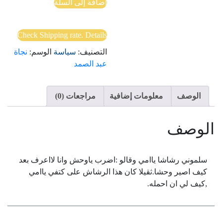
إضافة إلى السلة
سورية:
مرويات
من
Check Shipping rate. Details
النافذة
التصنيف:
سياسة
الوسم:
نجاة
الخلفية
عبد الصمد
لأيام
الوجع
السوري
الوصف
معلومات إضافية
مراجعات (0)
الوصف
سلموني رشاشا ياامي وقالو :اضرب ياوحش وانا لااعرف بعد
كيف اصير وحشا.ثقيلا كان هذا الرشاش على كتفي ياامي
,كيف لي ان احمله.