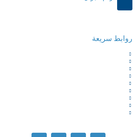
+966114541148
روابط سريعة
الرئيسية
من نحن
الخدمات
المؤلفون
الشركاء
المتجر
الأخبار
المقالات
اتصل بنا