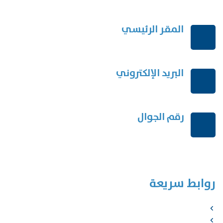
المقر الرئيسي
الرياض-المملكة العربية السعودية
البريد الإلكتروني
order@mdrek.com
رقم الجوال
+966114541148
روابط سريعة
الرئيسية
من نحن