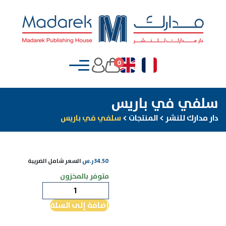
0
سلفي في باريس
دار مدارك للنشر
>
المنتجات
>
سلفي في باريس
34.50
ر.س
السعر شامل الضريبة
متوفر بالمخزون
كمية
سلفي
إضافة إلى السلة
في
باريس