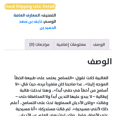
Check Shipping rate. Details
التصنيف:
المعارف العامة
الوسم:
نايف بن سعد
الحميدين
الوصف
معلومات إضافية
مراجعات (0)
الوصف
الغالبية كانت تقول: «التسامح يعتمد على طبيعة الخطأ
الموجه إلينا».. عدا صاحبنا كان متفرداً برده، حيث قال: «لا
أسامح من أخطأ في حقي أبداً».. وهنا تدخلت طالبة
إيطالية – لا يبدو عليها التدين أبداً ولا المحافظة حتى –
وقالت: «ولكن الأديان السماوية تحث على التسامح.. أعلم
ذلك لأنني مسيحية». ثم قالت مستدركة: «أنا مسيحية
على الأوراق فقط.. ولكن لديّ بعض العلم عن الأديان..