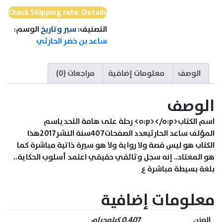
التحدي
Check Shipping rate. Details
التصنيف:
سير وتاريخ
الوسم:
ساعد بن خضر الحارثي
الوصف
معلومات إضافية
مراجعات (0)
الوصف
اسم الكتاب<o:p></o:p> رحلة على هامة التحدياسم
المؤلف ساعد الحارثيعدد الصفحات407سنة النشر2017هذا
الكتاب هو ليس قصة ولا رواية ولا هو سيرة ذاتية مباشرة كما
هو المعتاد.. إنه سجل وثائقي حقيقي اعتمد أسلوب الحكاية..
بلغة بسيطة مباشرة ع
معلومات إضافية
الوزن
0.407 كيلوجرام