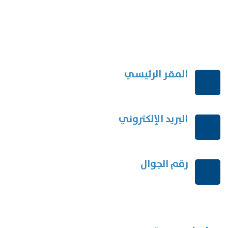
المقر الرئيسي
الرياض-المملكة العربية السعودية
البريد الإلكتروني
order@mdrek.com
رقم الجوال
+966114541148