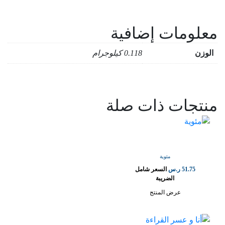
معلومات إضافية
الوزن
0.118 كيلوجرام
منتجات ذات صلة
مئوية
51.75
ر.س
السعر شامل
الضريبة
عرض المنتج