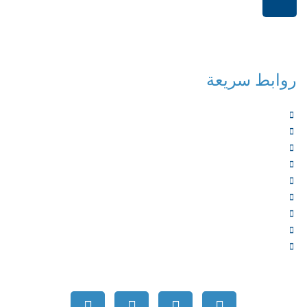
+966114541148
روابط سريعة
الرئيسية
من نحن
الخدمات
المؤلفون
الشركاء
المتجر
الأخبار
المقالات
اتصل بنا