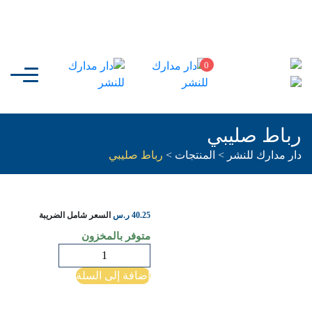
0
رباط صليبي
دار مدارك للنشر
>
المنتجات
>
رباط صليبي
40.25
ر.س
السعر شامل الضريبة
متوفر بالمخزون
كمية
رباط
إضافة إلى السلة
صليبي