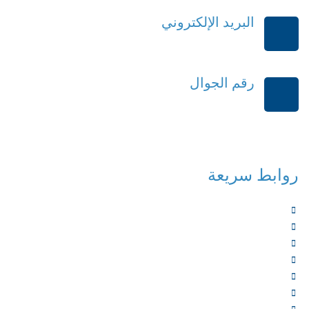
البريد الإلكتروني
order@mdrek.com
رقم الجوال
+966114541148
روابط سريعة
الرئيسية
من نحن
الخدمات
المؤلفون
الشركاء
المتجر
الأخبار