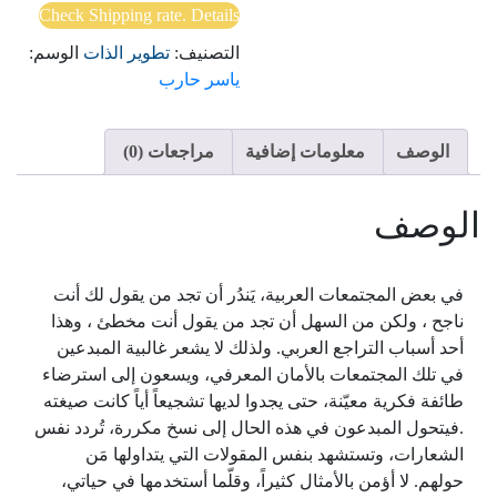
Check Shipping rate. Details
التصنيف:
تطوير الذات
الوسم:
ياسر حارب
الوصف
معلومات إضافية
مراجعات (0)
الوصف
في بعض المجتمعات العربية، يَندُر أن تجد من يقول لك أنت
ناجح ، ولكن من السهل أن تجد من يقول أنت مخطئ ، وهذا
أحد أسباب التراجع العربي. ولذلك لا يشعر غالبية المبدعين
في تلك المجتمعات بالأمان المعرفي، ويسعون إلى استرضاء
طائفة فكرية معيّنة، حتى يجدوا لديها تشجيعاً أياً كانت صيغته
.فيتحول المبدعون في هذه الحال إلى نسخ مكررة، تُردد نفس
الشعارات، وتستشهد بنفس المقولات التي يتداولها مَن
حولهم. لا أؤمن بالأمثال كثيراً، وقلّما أستخدمها في حياتي،