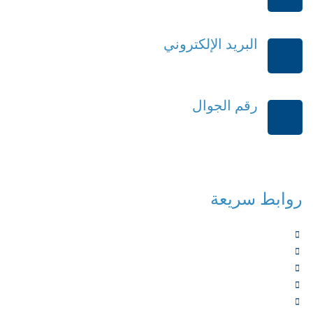
الرياض-المملكة العربية السعودية
البريد الإلكتروني
order@mdrek.com
رقم الجوال
+966114541148
روابط سريعة
الرئيسية
من نحن
الخدمات
المؤلفون
الشركاء