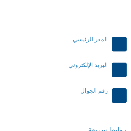
المقر الرئيسي
الرياض-المملكة العربية السعودية
البريد الإلكتروني
order@mdrek.com
رقم الجوال
+966114541148
روابط سريعة