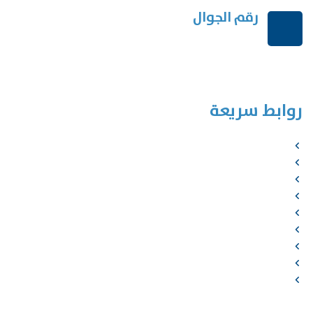
رقم الجوال
+966114541148
روابط سريعة
الرئيسية
من نحن
الخدمات
المؤلفون
الشركاء
المتجر
الأخبار
المقالات
اتصل بنا