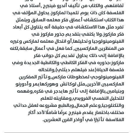
ثقافتهم. والكتاب من تأليف أندرو فينبرج ,أستاذ في
الفلسفة كان ذات يوم تلميذا لماركوز.يحاول المؤلف في
هذا الكتاب استكشاف أعماق فكر معلمه السابق ويتمثل
تفرد مثل هذا الاستكشاف في حقيقة أنه يتناول كل أبعاد
فكر ماركوز.ولا يكتفي بتقديم جذور ماركوز في
الفينومينولوجيا وتحليلها,أو انتحال معلمه لماركس وغيره
من المنظرين الماركسيين, كما فعل في أعمال سابقة,لكنه
بالإضافة إلى ذلك يحاول تقديم كل جوانب فكر
ماركوز:جذوره في الفكر الكانطي والكانطية الجديدة وفي
فلسفة الحياة(عند فيلهلم ديثلي),وانتحاله
الفينومينولوجي لمخطوطات ماركس,وتأثير المفكرين
الماركسيين الآخرين,مثل لوكاتش وهوركهايمر وأدورنو
وبنيامين,بالإضافة إلى تأثير هايدجر في فكره,وفهمه
للتحليل النفسي الفرويدي,ومقاربته للعلم
والتكنلوجيا,وعلم الجمال,وبالطبع مشروعه لعقل حداثي
مختلف.باختصار يقدم فينبرج عرضًا شاملًا لأحد أكثر
الفلاسفة تأثيرًا في أواخر القرن العشرين.