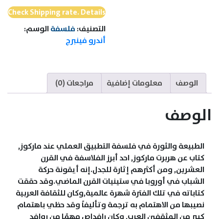
Check Shipping rate. Details
التصنيف:
فلسفة
الوسم:
أندرو فينبرج
الوصف
معلومات إضافية
مراجعات (0)
الوصف
الطبيعة والثورة في فلسفة التطبيق العملي عند ماركوز,
كتاب عن هربرت ماركوز, احد أبرز الفلاسفة في القرن
العشرين, ومن أكثرهم إثارة للجدل.إنه أيقونة حركة
الشباب في أوروبا في ستينيات القرن الماضي.وقد حققت
كتاباته في تلك الفترة شهرة عالمية,وكان للثقافة العربية
نصيبها من الاهتمام به ترجمة وتأليفاً وقد حظي باهتمام
كبير من المثقفين العرب, وكان رافداص مهمًا من روافد