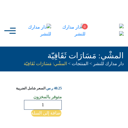
0
المشْي: مَسَارَات ثَقَافِيّة
دار مدارك للنشر
>
المنتجات
>
المشْي: مَسَارَات ثَقَافِيّة
40.25
ر.س
السعر شامل الضريبة
متوفر بالمخزون
كمية
المشْي:
إضافة إلى السلة
مَسَارَات
ثَقَافِيّة