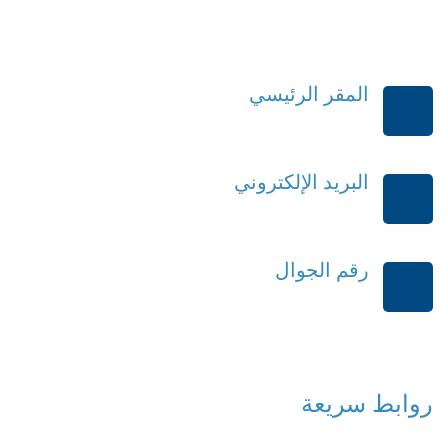
المقر الرئيسي
الرياض-المملكة العربية السعودية
البريد الإلكتروني
order@mdrek.com
رقم الجوال
+966114541148
روابط سريعة