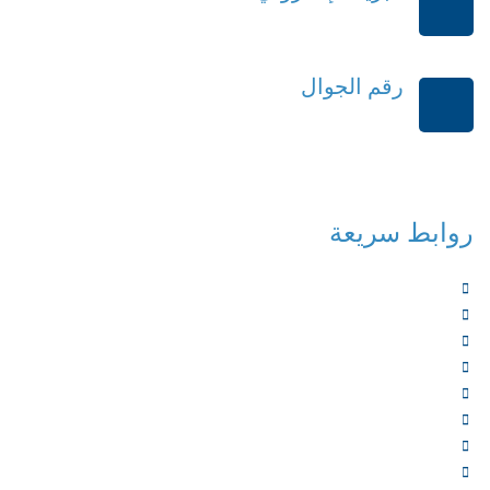
order@mdrek.com
رقم الجوال
+966114541148
روابط سريعة
الرئيسية
من نحن
الخدمات
المؤلفون
الشركاء
المتجر
الأخبار
المقالات