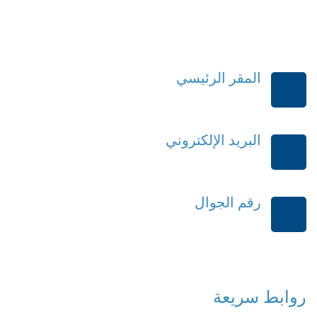
المقر الرئيسي
الرياض-المملكة العربية السعودية
البريد الإلكتروني
order@mdrek.com
رقم الجوال
+966114541148
روابط سريعة