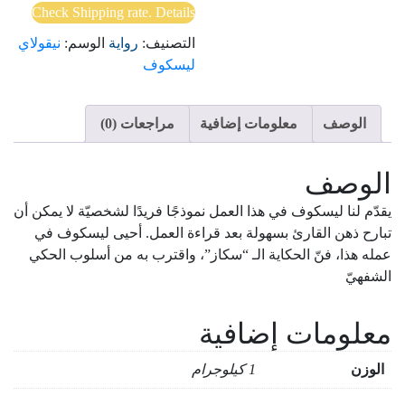
Check Shipping rate. Details
التصنيف:
رواية
الوسم:
نيقولاي
ليسكوف
الوصف
معلومات إضافية
مراجعات (0)
الوصف
يقدّم لنا ليسكوف في هذا العمل نموذجًا فريدًا لشخصيّة لا يمكن أن
تبارح ذهن القارئ بسهولة بعد قراءة العمل. أحيى ليسكوف في
عمله هذا، فنّ الحكاية الـ “سكاز”، واقترب به من أسلوب الحكي
الشفهيّ
معلومات إضافية
الوزن
1 كيلوجرام