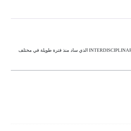
يطمح هذا أن يساهم في فتح باب جديد في العلاقة بين اللغة وتطبيقاتها-خاصة الإلقاء-بالاستفادة من منهج عبر التخصص INTERDISCIPLINARY APPROAC الذي ساد منذ فترة طويلة في مختلف