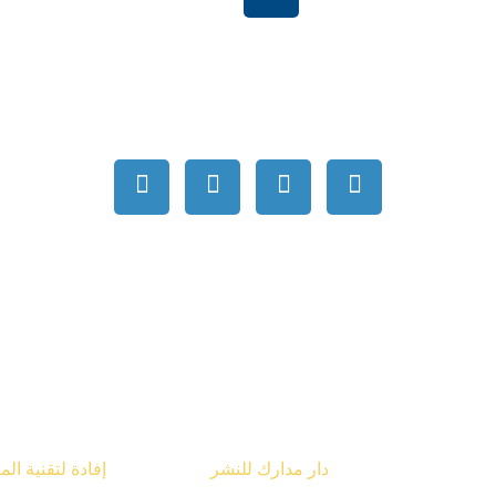
بية السعودية
order@mdrek.com
قوق محفوظة © 2026
دار مدارك للنشر
تصميم شركة
إفادة لتقنية ال