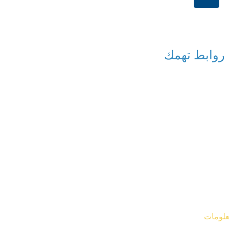
+966114541148
روابط تهمك
معلومات