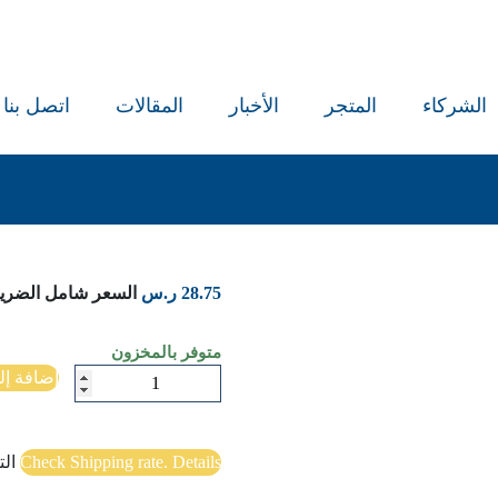
الشركاء
المتجر
الأخبار
المقالات
اتصل بنا
28.75
ر.س
السعر شامل الضريب
متوفر بالمخزون
كمية
إضافة إل
الخطاب
بين
الإلقاء
Check Shipping rate. Details
ال
و