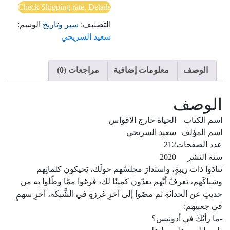
Check Shipping rate. Details
التصنيف:
سير وتاريخ
الوسم:
سعيد السريحي
الوصف
معلومات إضافية
مراجعات (0)
الوصف
اسم الكتاب
الحياة خارج الاقواس
اسم المؤلف
سعيد السريحي
عدد الصفحات
212
سنة النشر
2020
تنادَوا ذاتَ ريبةٍ، واستدارَ مجلسُهم حولَك، يَحيكون كلماتِهم
وشباكَهم، تعرفُ أنَّهم يعدّون كمينًا لك، فرغوا ممَّا وطّأوا به من
حديثٍ عن الحداثةِ ثم مضَوا إلى آخرِ غرزةٍ في الشَّبكة، آخرِ سهمٍ
في جعبتِهم:
-ما رأيُكَ في أدونيس؟