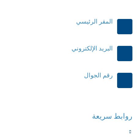
المقر الرئيسي
الرياض-المملكة العربية السعودية
البريد الإلكتروني
order@mdrek.com
رقم الجوال
+966114541148
روابط سريعة
الرئيسية