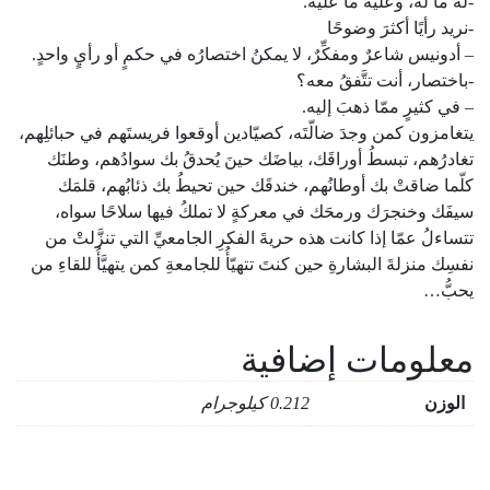
-له ما له، وعليه ما عليه.
-نريد رأيًا أكثرَ وضوحًا
– أدونيس شاعرٌ ومفكِّرٌ، لا يمكنُ اختصارُه في حكمٍ أو رأيٍ واحدٍ.
-باختصار، أنت تتَّفقُ معه؟
– في كثيرٍ ممّا ذهبَ إليه.
​يتغامزون كمن وجدَ ضالّتَه، كصيّادين أوقعوا فريستَهم في حبائلِهم،
تغادرُهم، تبسطُ أوراقَك، بياضَك حينَ يُحدقُ بك سوادُهم، وطنَك
كلّما ضاقتْ بك أوطانُهم، خندقَك حين تحيطُ بك ذئابُهم، قلمَك
سيفَك وخنجرَك ورمحَك في معركةٍ لا تملكُ فيها سلاحًا سواه،
تتساءلُ عمّا إذا كانت هذه حريةَ الفكرِ الجامعيِّ التي تنزَّلتْ من
نفسِك منزلةَ البشارةِ حين كنتَ تتهيّأُ للجامعةِ كمن يتهيَّأُ للقاءِ من
يحبُّ…
معلومات إضافية
الوزن
0.212 كيلوجرام