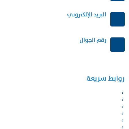
البريد الإلكتروني
order@mdrek.com
رقم الجوال
+966114541148
روابط سريعة
الرئيسية
من نحن
الخدمات
المؤلفون
الشركاء
المتجر