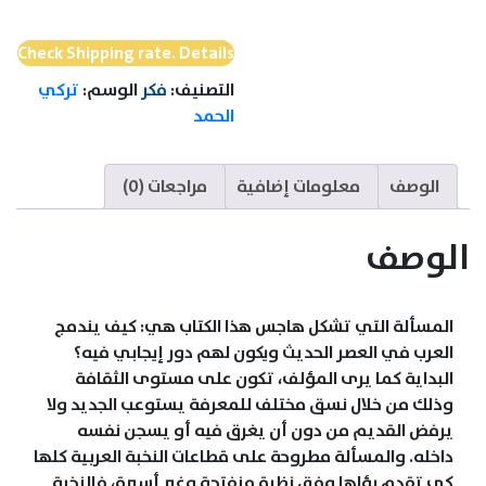
امام
تحديات
Check Shipping rate. Details
التغيير
التصنيف:
فكر
الوسم:
تركي
الحمد
الوصف
معلومات إضافية
مراجعات (0)
الوصف
المسألة التي تشكل هاجس هذا الكتاب هي: كيف يندمج
العرب في العصر الحديث ويكون لهم دور إيجابي فيه؟
البداية كما يرى المؤلف، تكون على مستوى الثقافة
وذلك من خلال نسق مختلف للمعرفة يستوعب الجديد ولا
يرفض القديم من دون أن يغرق فيه أو يسجن نفسه
داخله. والمسألة مطروحة على قطاعات النخبة العربية كلها
كي تقدم رؤاها وفق نظرة منفتحة وغير أسيرة، فالنخبة