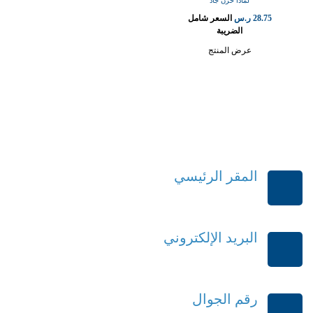
لماذا حزن جاد
28.75
ر.س
السعر شامل
الضريبة
عرض المنتج
المقر الرئيسي
الرياض-المملكة العربية السعودية
البريد الإلكتروني
order@mdrek.com
رقم الجوال