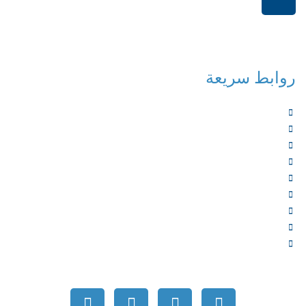
+966114541148
روابط سريعة
الرئيسية
من نحن
الخدمات
المؤلفون
الشركاء
المتجر
الأخبار
المقالات
اتصل بنا