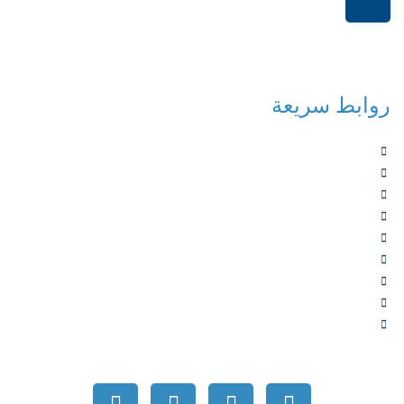
+966114541148
روابط سريعة
الرئيسية
من نحن
الخدمات
المؤلفون
الشركاء
المتجر
الأخبار
المقالات
اتصل بنا