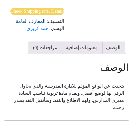
بين
النجاح
Check Shipping rate. Details
و
التصنيف:
المعارف العامة
الفشل
الوسم:
احمد كريري
الوصف
معلومات إضافية
مراجعات (0)
الوصف
يتحدث عن الواقع المؤلم للادارة المدرسية والذي يحاول
الرقي بها لوضع أفضل, ويقدم مادة تربوية تناسب السادة
مديري المدارس, ولهم الاطلاع والنقد, وسأتقبل النقد بصدر
رحب.