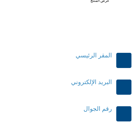
عرض المنتج
المقر الرئيسي
الرياض-المملكة العربية السعودية
البريد الإلكتروني
order@mdrek.com
رقم الجوال
+966114541148