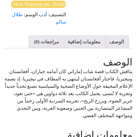
Check Shipping rate. Details
التصنيف:
أدب
الوسم:
طلال
سالم
الوصف
معلومات إضافية
مراجعات (0)
الوصف
يناقش الكتاب قصة شاب إماراتي كان أمامه خياران، أفغانستان
ونيجيريا، فاختار أفغانستان لينتهي به المطاف في نيجيريا، إذ بصمة
الإعلام المخيفة حول الأوضاع الصحية والسياسية تصنع تحدياً جديداً
وتجربة لا تُنسى. يحمل الكاتب بعد ثلاثة دواوين هي «حتى تعود،
خرير الضوء، وبرزخ الريح»، تجربته السردية الأولى زخماً من
المشاعر المتضاربة بين الحنين وصعوبة الغربة، وبين التحدي
ومواجهة المختلف القصي.
معلومات إضافية