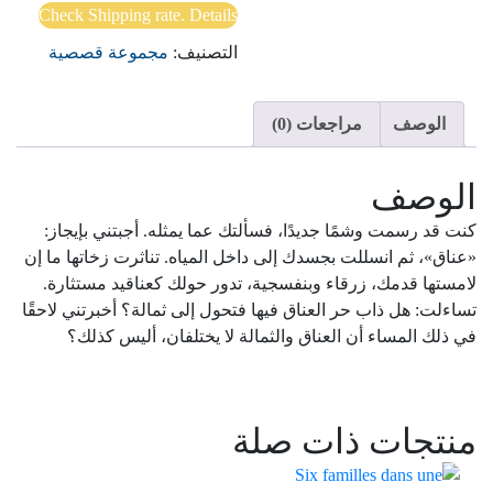
الذكريات
Check Shipping rate. Details
التصنيف:
مجموعة قصصية
الوصف
مراجعات (0)
الوصف
كنت
قد
رسمت
وشمًا
جديدًا،
فسألتك
عما
يمثله.
أجبتني
بإيجاز:
«عناق»،
ثم
انسللت
بجسدك
إلى
داخل
المياه.
تناثرت
زخاتها
ما
إن
لامستها
قدمك،
زرقاء
وبنفسجية،
تدور
حولك
كعناقيد
مستثارة.
تساءلت:
هل
ذاب
حر
العناق
فيها
فتحول
إلى
ثمالة؟
أخبرتني
لاحقًا
في
ذلك
المساء
أن
العناق
والثمالة
لا
يختلفان،
أليس
كذلك؟
منتجات ذات صلة