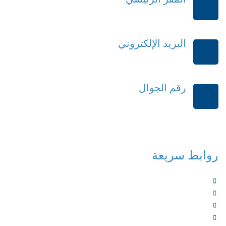
الرياض-المملكة العربية السعودية
البريد الإلكتروني
order@mdrek.com
رقم الجوال
+966114541148
روابط سريعة
الرئيسية
من نحن
الخدمات
المؤلفون