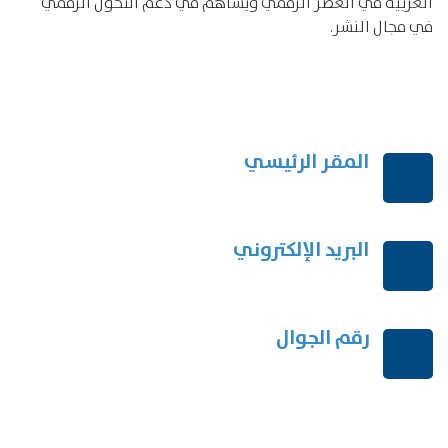
العربية في العصر الرقمي ويساهم في دعم التحول الرقمي
في مجال النشر.
المقر الرئيسي
الرياض-المملكة العربية السعودية
البريد الإلكتروني
order@mdrek.com
رقم الجوال
+966114541148