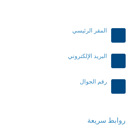
المقر الرئيسي
الرياض-المملكة العربية السعودية
البريد الإلكتروني
order@mdrek.com
رقم الجوال
+966114541148
روابط سريعة