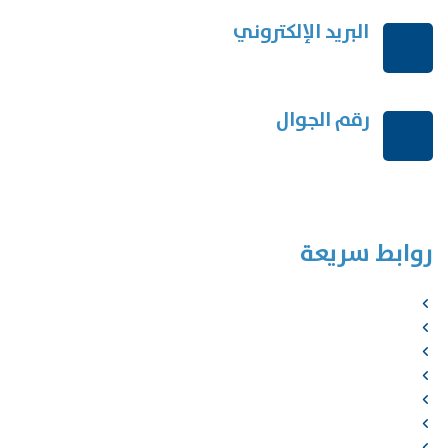
البريد الإلكتروني
order@mdrek.com
رقم الجوال
+966114541148
روابط سريعة
الرئيسية
من نحن
الخدمات
المؤلفون
الشركاء
المتجر
الأخبار