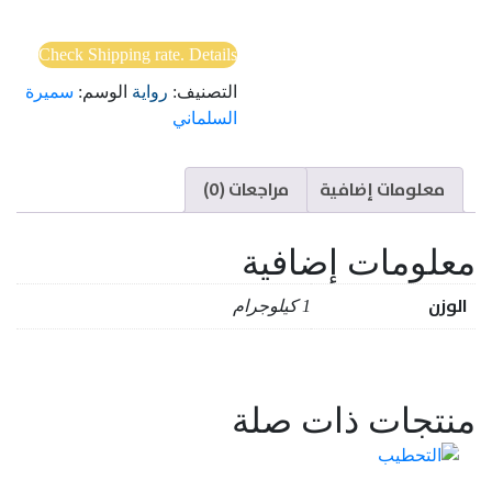
DEATH
IN
Check Shipping rate. Details
FRANFURT
التصنيف:
رواية
الوسم:
سميرة
السلماني
معلومات إضافية
مراجعات (0)
معلومات إضافية
الوزن
1 كيلوجرام
منتجات ذات صلة