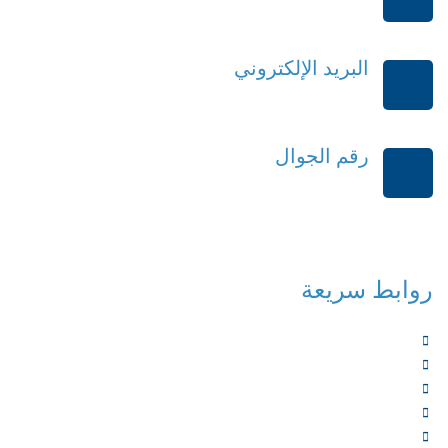
الرياض-المملكة العربية السعودية
البريد الإلكتروني
order@mdrek.com
رقم الجوال
+966114541148
روابط سريعة
الرئيسية
من نحن
الخدمات
المؤلفون
الشركاء