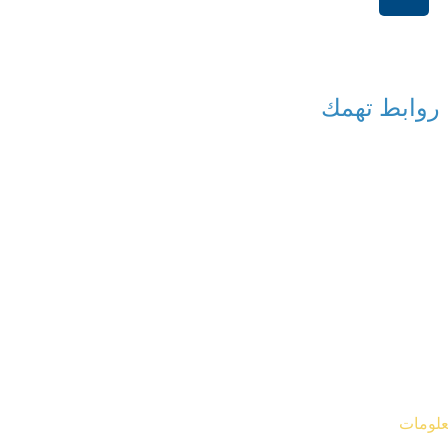
+966114541148
روابط تهمك
معلومات