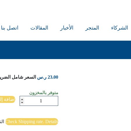
الشركاء
المتجر
الأخبار
المقالات
اتصل بنا
23.00
ر.س
السعر شامل الضريب
متوفر بالمخزون
كمية
إضافة إل
همسات
فراشة
Check Shipping rate. Details
ال