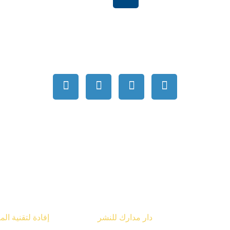
بية السعودية
order@mdrek.com
قوق محفوظة © 2026
دار مدارك للنشر
تصميم شركة
إفادة لتقنية ال