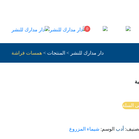
0
دار مدارك للنشر
>
المنتجات
>
همسات فراشة
ة
ى السلة
تصنيف:
أدب
الوسم:
شيماء المزروع